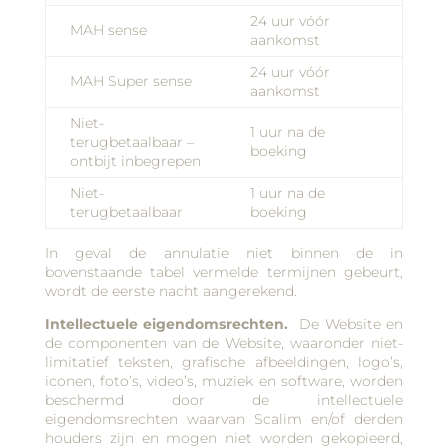
24 uur vóór
MAH sense
aankomst
24 uur vóór
MAH Super sense
aankomst
Niet-
1 uur na de
terugbetaalbaar –
boeking
ontbijt inbegrepen
Niet-
1 uur na de
terugbetaalbaar
boeking
In geval de annulatie niet binnen de in
bovenstaande tabel vermelde termijnen gebeurt,
wordt de eerste nacht aangerekend.
Intellectuele eigendomsrechten.
De Website en
de componenten van de Website, waaronder niet-
limitatief teksten, grafische afbeeldingen, logo’s,
iconen, foto’s, video’s, muziek en software, worden
beschermd door de intellectuele
eigendomsrechten waarvan Scalim en/of derden
houders zijn en mogen niet worden gekopieerd,