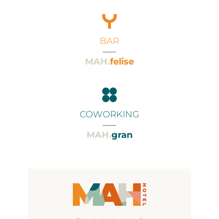
BAR
___
MAH.
felise
COWORKING
___
MAH.
gran