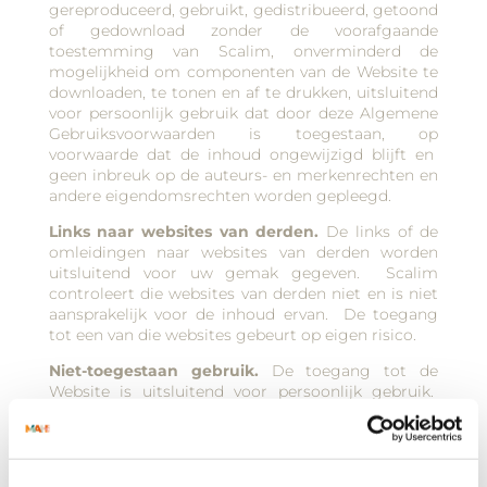
gereproduceerd, gebruikt, gedistribueerd, getoond
of gedownload zonder de voorafgaande
toestemming van Scalim, onverminderd de
mogelijkheid om componenten van de Website te
downloaden, te tonen en af te drukken, uitsluitend
voor persoonlijk gebruik dat door deze Algemene
Gebruiksvoorwaarden is toegestaan, op
voorwaarde dat de inhoud ongewijzigd blijft en
geen inbreuk op de auteurs- en merkenrechten en
andere eigendomsrechten worden gepleegd.
Links naar websites van derden.
De links of de
omleidingen naar websites van derden worden
uitsluitend voor uw gemak gegeven. Scalim
controleert die websites van derden niet en is niet
aansprakelijk voor de inhoud ervan. De toegang
tot een van die websites gebeurt op eigen risico.
Niet-toegestaan gebruik.
De toegang tot de
Website is uitsluitend voor persoonlijk gebruik.
Tijdens het gebruik van de Website onthoudt de
gebruiker zich van toegang tot, opslaan, distributie
of doorsturen van virussen of inhoud die: (i)
onwettig, schadelijk, bedreigend, obsceen,