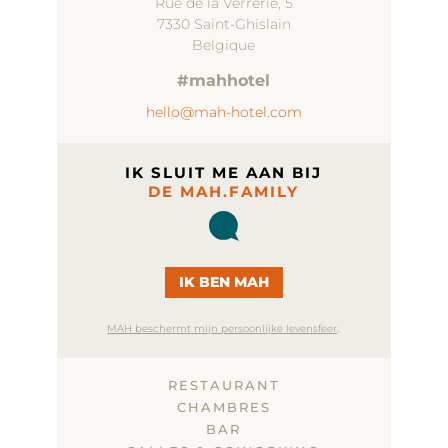
Rue de la Verrerie, 5
7330 Saint-Ghislain
Belgique
#mahhotel
hello@mah-hotel.com
IK SLUIT ME AAN BIJ
DE MAH.FAMILY
IK BEN MAH
.
MAH beschermt mijn persoonlijke levensfeer
RESTAURANT
CHAMBRES
BAR