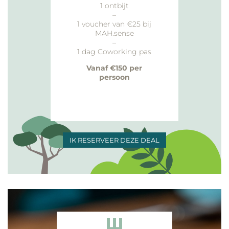
1 ontbijt
–
1 voucher van €25 bij
MAH.sense
–
1 dag Coworking pas
Vanaf €150 per
persoon
IK RESERVEER DEZE DEAL