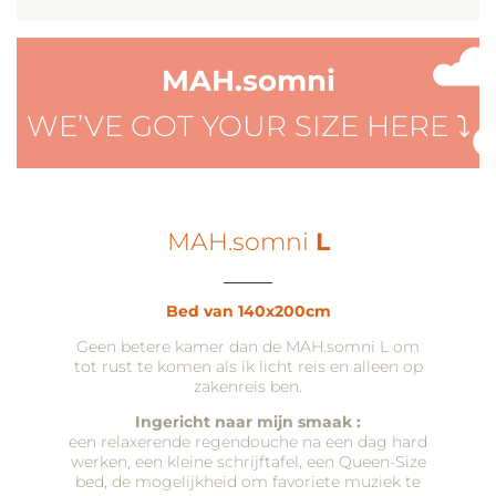
MAH.somni
WE’VE GOT YOUR SIZE HERE ⤵
MAH.somni
L
____
Bed van 140x200cm
Geen betere kamer dan de MAH.somni L om
tot rust te komen als ik licht reis en alleen op
zakenreis ben.
Ingericht naar mijn smaak :
een relaxerende regendouche na een dag hard
werken, een kleine schrijftafel, een Queen-Size
bed, de mogelijkheid om favoriete muziek te