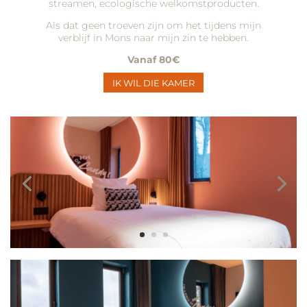
streamen, ecologische welkomstproducten.
Als dat geen troeven zijn om het tijdens mijn
verblijf in Mons naar mijn zin te hebben.
Vanaf
80€
IK WIL DIE KAMER