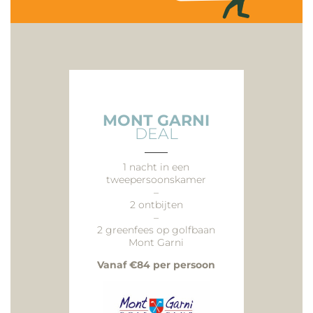
MONT GARNI
DEAL
___
1 nacht in een
tweepersoonskamer
–
2 ontbijten
–
2 greenfees op golfbaan
Mont Garni
Vanaf €84 per persoon