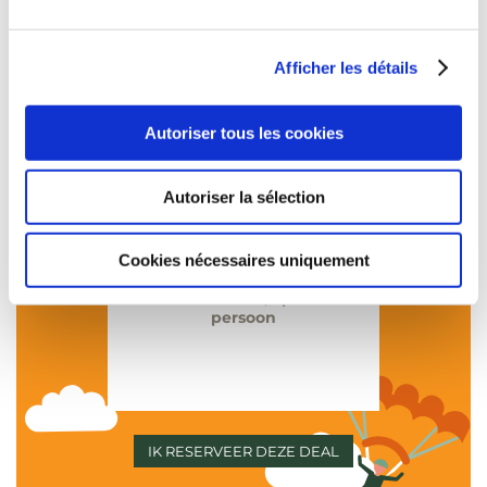
–
2 ontbijten
–
Afficher les détails
1 voucher van €50 bij
MAH.sense
–
Autoriser tous les cookies
1 tandem
parachutesprong
–
Autoriser la sélection
Gratis annulering 24 uur
voor aankomst.
Cookies nécessaires uniquement
Betaling in het hotel.
Vanaf €189,5 per
persoon
IK RESERVEER DEZE DEAL