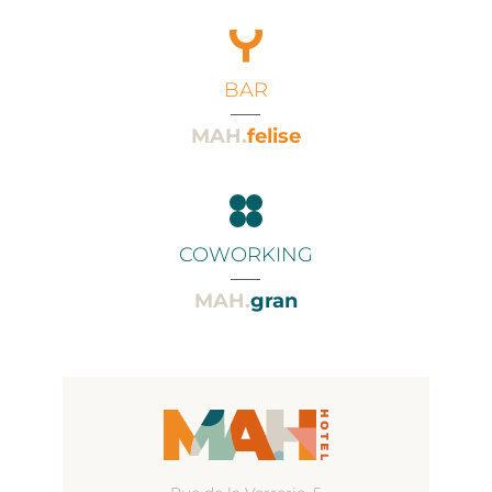
BAR
___
MAH.
felise
COWORKING
___
MAH.
gran