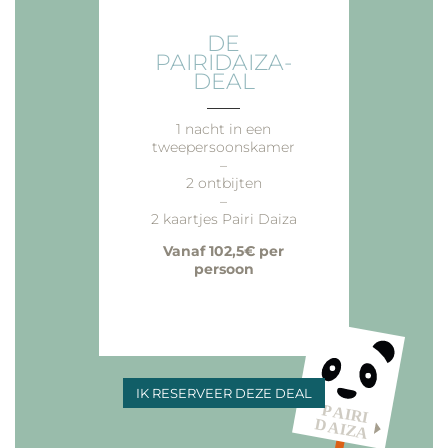
DE
PAIRIDAIZA-
DEAL
___
1 nacht in een
tweepersoonskamer
–
2 ontbijten
–
2 kaartjes Pairi Daiza
Vanaf 102,5€ per
persoon
IK RESERVEER DEZE DEAL