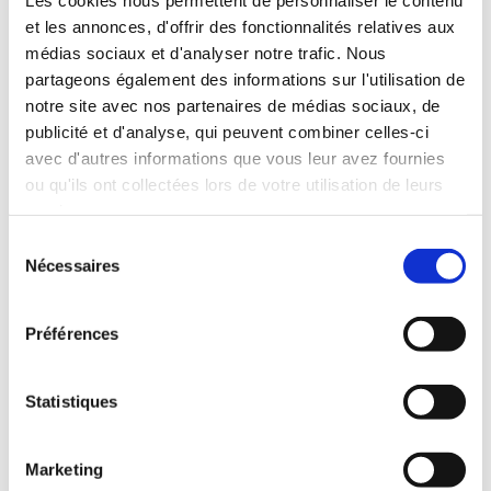
et les annonces, d'offrir des fonctionnalités relatives aux
Vanaf €90 per persoon
médias sociaux et d'analyser notre trafic. Nous
partageons également des informations sur l'utilisation de
notre site avec nos partenaires de médias sociaux, de
publicité et d'analyse, qui peuvent combiner celles-ci
avec d'autres informations que vous leur avez fournies
IK RESERVEER DEZE DEAL
ou qu'ils ont collectées lors de votre utilisation de leurs
services.
Sélection
Nécessaires
du
consentement
Préférences
Statistiques
DE
PARA
DEAL
___
1 nacht in een
Marketing
tweepersoonskamer