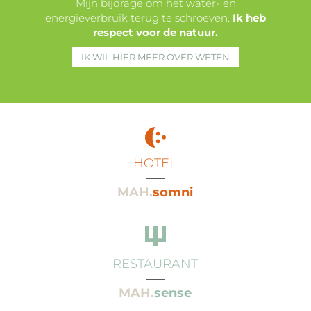
Mijn bijdrage om het water- en
energieverbruik terug te schroeven.
Ik heb
respect voor de natuur.
IK WIL HIER MEER OVER WETEN
HOTEL
___
MAH.
somni
RESTAURANT
___
MAH.
sense