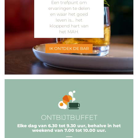
Een trefpunt om
ervaringen te delen
en waar het goed
leven is… het
kloppend hart van
het MAH.
IK ONTDEK DE BAR
ONTBIJTBUFFET
Elke dag van 6.30 tot 9.30 uur, behalve in het
weekend van 7.00 tot 10.00 uur.
___