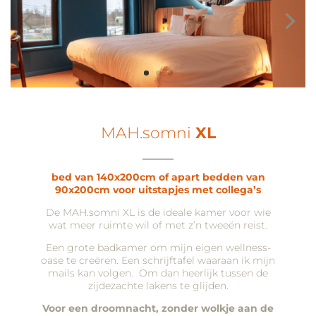
MAH.somni
XL
____
bed van 140x200cm of apart bedden van
90x200cm voor uitstapjes met collega’s
De MAH.somni XL is de ideale kamer voor wie
wat meer ruimte wil of met z’n tweeën reist.
Een grote badkamer om mijn eigen wellness-
oase te creëren. Een schrijftafel waaraan ik mijn
mails kan volgen. Om dan heerlijk tussen de
zijdezachte lakens te glijden.
Voor een droomnacht, zonder wolkje aan de