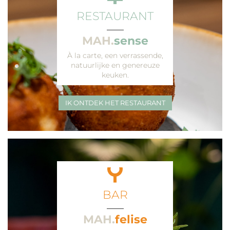
RESTAURANT
___
MAH.
sense
À la carte, een verrassende,
natuurlijke en genereuze
keuken.
IK ONTDEK HET RESTAURANT
BAR
___
MAH.
felise