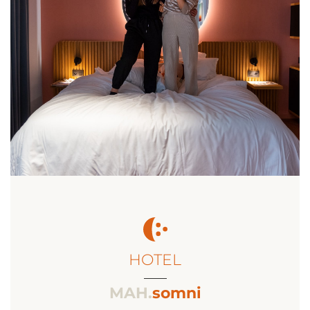
HOTEL
___
MAH.
somni