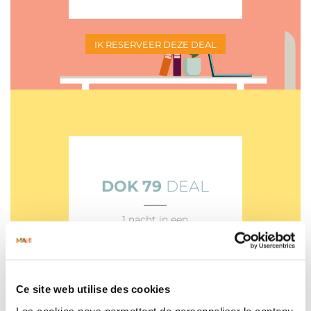
IK RESERVEER DEZE DEAL
DOK 79
DEAL
___
1 nacht in een
tweepersoonskamer
–
2 ontbijten
–
2 activiteiten bij DOCK
Ce site web utilise des cookies
79
(boomklimmen)
Les cookies nous permettent de personnaliser le contenu