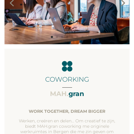
COWORKING
___
MAH.
gran
WORK TOGETHER, DREAM BIGGER
Werken, creëren en delen… Om creatief te zijn,
biedt MAH.gran coworking me originele
werkruimtes in Bergen die me zin geven om