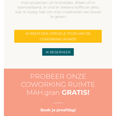
mijn projecten uit te breiden. Alleen of in
teamverband, ik vind er lekkere koffie en alles
wat ik nodig heb om mijn creativiteit een boost
te geven.
IK NEEM EEN VIRTUELE TOUR VAN DE
COWORKING RUIMTE
IK RESERVEER
PROBEER ONZE
COWORKING RUIMTE
MAH.gran
GRATIS!
___
Boek je proefdag!