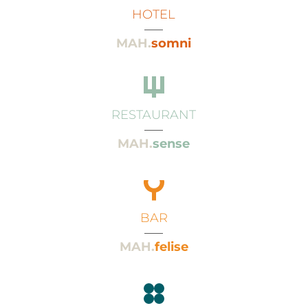
HOTEL
___
MAH.
somni
RESTAURANT
___
MAH.
sense
BAR
___
MAH.
felise