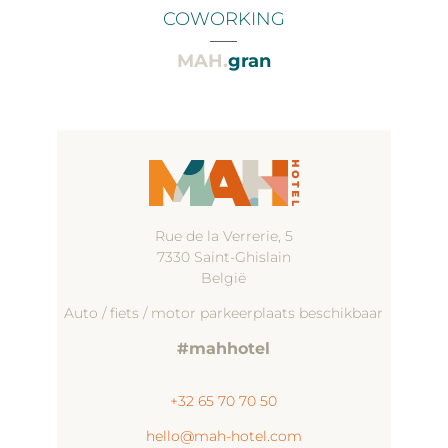
COWORKING
___
MAH.
gran
Rue de la Verrerie, 5
7330 Saint-Ghislain
België
Auto / fiets / motor parkeerplaats beschikbaar
#mahhotel
+32 65 70 70 50
hello@mah-hotel.com