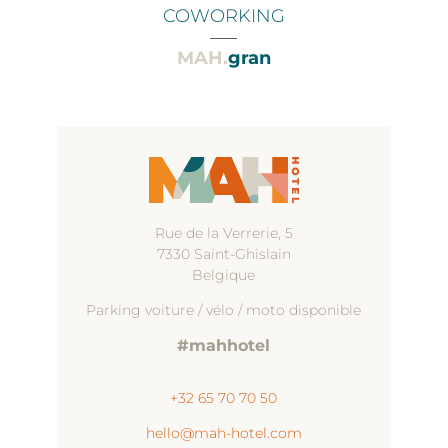
COWORKING
___
MAH.
gran
Rue de la Verrerie, 5
7330 Saint-Ghislain
Belgique
Parking voiture / vélo / moto disponible
#mahhotel
+32 65 70 70 50
hello@mah-hotel.com