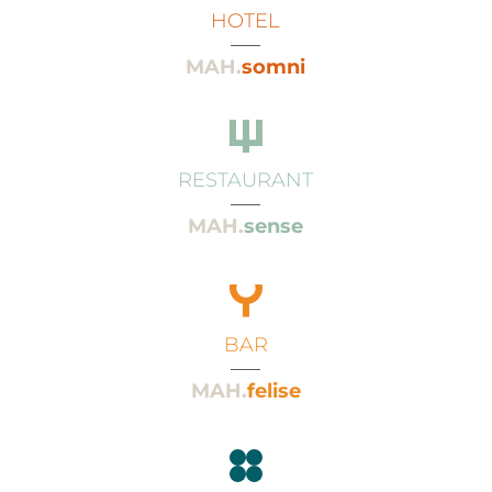
HOTEL
___
MAH.
somni
RESTAURANT
___
MAH.
sense
BAR
___
MAH.
felise