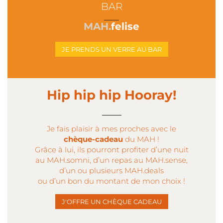
BAR
___
MAH.
felise
JE PRENDS UN VERRE AU BAR
Hip hip hip Hooray!
___
Je fais plaisir à mes proches avec le
chèque-cadeau
du MAH !
Grâce à lui, ils pourront profiter d’une nuit
au MAH.somni, d’un repas au MAH.sense,
d’un ou plusieurs MAH.deals
ou d’un bon du montant de mon choix !
J'OFFRE UN CHÈQUE CADEAU