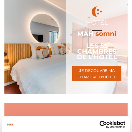
HOTEL
___
MAH.
somni
LES 55
CHAMBRES
DE L’HOTEL
JE DÉCOUVRE MA
CHAMBRE D'HÔTEL
L’AGENDA
DU MAH