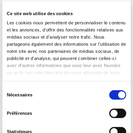
___
Ce site web utilise des cookies
Découvrez toute l’actualité festive de
l’établissement !
Les cookies nous permettent de personnaliser le contenu
et les annonces, d'offrir des fonctionnalités relatives aux
médias sociaux et d'analyser notre trafic. Nous
partageons également des informations sur l'utilisation de
notre site avec nos partenaires de médias sociaux, de
JE CONSULTE L'AGENDA
publicité et d'analyse, qui peuvent combiner celles-ci
avec d'autres informations que vous leur avez fournies
ou qu'ils ont collectées lors de votre utilisation de leurs
services.
Sélection
Nécessaires
du
COWORKING
___
consentement
MAH.
gran
Préférences
JE DÉCOUVRE MON
BUREAU AU
Statistiques