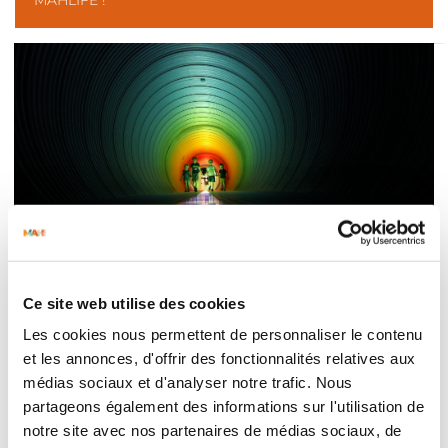
Ce site web utilise des cookies
Les cookies nous permettent de personnaliser le contenu
et les annonces, d'offrir des fonctionnalités relatives aux
BYE BYE LE PASS, HELLO
médias sociaux et d'analyser notre trafic. Nous
SPARKOH!
partageons également des informations sur l'utilisation de
Il n’est jamais trop tard pour faire peau neuve et
notre site avec nos partenaires de médias sociaux, de
SPARKOH! en est la preuve ultime ! Après 20 ans de