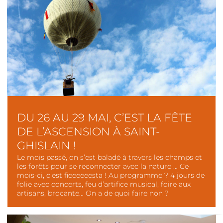
DU 26 AU 29 MAI, C’EST LA FÊTE
DE L’ASCENSION À SAINT-
GHISLAIN !
Le mois passé, on s’est baladé à travers les champs et
les forêts pour se reconnecter avec la nature … Ce
mois-ci, c’est fieeeeeesta ! Au programme ? 4 jours de
folie avec concerts, feu d’artifice musical, foire aux
artisans, brocante… On a de quoi faire non ?