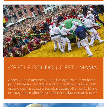
C’EST LE DOUDOU, C’EST L’MAMA
!
Après 2 ans d’absence, Saint-George revient en force
pour terrasser le dragon lors du célèbre Doudou ! On
espère que tu as sorti tes plus beaux vêtements blanc
et rouge pour aller faire la fête à la ducasse de Mons !