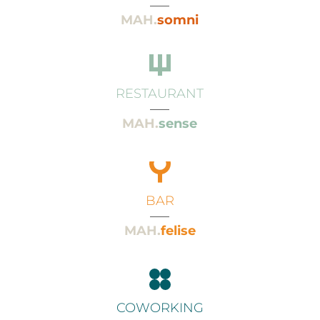
___
MAH.
somni
RESTAURANT
___
MAH.
sense
BAR
___
MAH.
felise
COWORKING
___