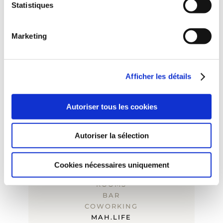
Statistiques
Marketing
Rue de la Verrerie, 5
7330 Saint-Ghislain
Belgium
Afficher les détails
Car / bike / motorcycle parking available
#mahhotel
Autoriser tous les cookies
+32 65 70 70 50
Autoriser la sélection
hello@mah-hotel.com
Cookies nécessaires uniquement
RESTAURANT
ROOMS
BAR
COWORKING
MAH.LIFE