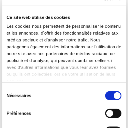
RESTAURANT
___
Ce site web utilise des cookies
MAH.
sense
Les cookies nous permettent de personnaliser le contenu
et les annonces, d'offrir des fonctionnalités relatives aux
médias sociaux et d'analyser notre trafic. Nous
partageons également des informations sur l'utilisation de
BAR
___
notre site avec nos partenaires de médias sociaux, de
MAH.
felise
publicité et d'analyse, qui peuvent combiner celles-ci
avec d'autres informations que vous leur avez fournies
ou qu'ils ont collectées lors de votre utilisation de leurs
services.
Sélection
COWORKING
Nécessaires
___
du
MAH.
gran
consentement
Préférences