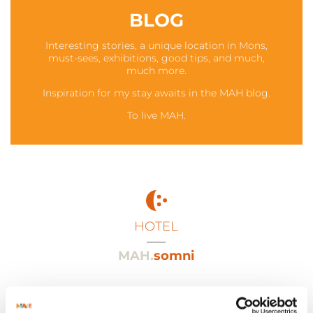
BLOG
Interesting stories, a unique location in Mons,
must-sees, exhibitions, good tips, and much,
much more.
Inspiration for my stay awaits in the MAH blog.
To live MAH.
HOTEL
___
MAH.
somni