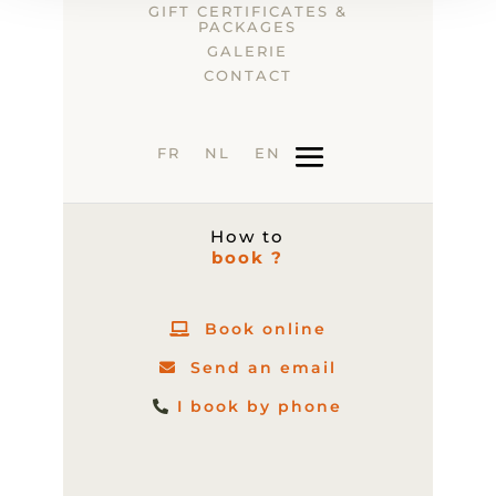
GIFT CERTIFICATES &
PACKAGES
GALERIE
CONTACT
FR
NL
EN
How to
book ?
Book online
Send an email
I book by phone