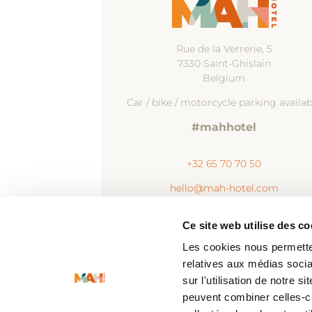
Rue de la Verrerie, 5
7330 Saint-Ghislain
Belgium
Car / bike / motorcycle parking availab
#mahhotel
+32 65 70 70 50
hello@mah-hotel.com
Ce site web utilise des c
Les cookies nous permetten
relatives aux médias socia
sur l'utilisation de notre 
peuvent combiner celles-ci