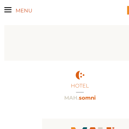
HOTEL
___
MAH.
somni