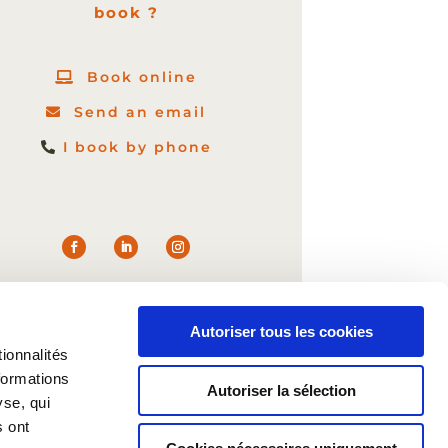
book ?
Book online
Send an email
I book by phone
Autoriser tous les cookies
ionnalités
formations
Autoriser la sélection
yse, qui
s ont