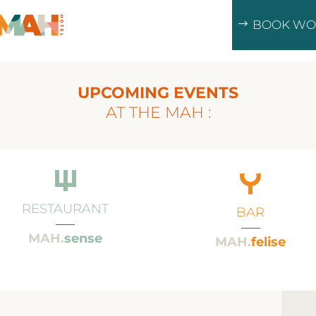
BOOK WO
UPCOMING EVENTS
AT THE MAH :
RESTAURANT
BAR
___
___
MAH.
sense
MAH.
felise