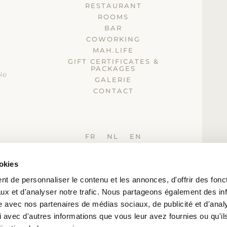
RESTAURANT
ROOMS
BAR
COWORKING
MAH.LIFE
GIFT CERTIFICATES &
PACKAGES
le
GALERIE
CONTACT
FR
NL
EN
ookies
-
-
-
Legal Notice
Terms of use
Privacy policy
Terms and conditions
t de personnaliser le contenu et les annonces, d'offrir des fonct
MAH
ux et d'analyser notre trafic. Nous partageons également des in
© SCALIM
site avec nos partenaires de médias sociaux, de publicité et d'anal
 avec d'autres informations que vous leur avez fournies ou qu'il