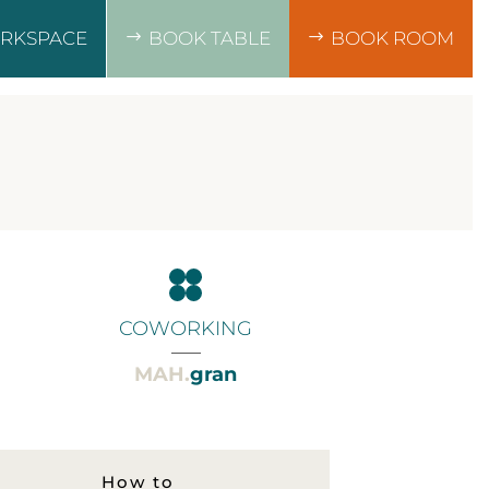
RKSPACE
BOOK TABLE
BOOK ROOM
COWORKING
___
MAH.
gran
How to