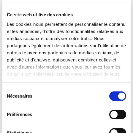
1 NIGHT IN A DOUBLE OR
Ce site web utilise des cookies
CONNECTING ROOM
Les cookies nous permettent de personnaliser le contenu
et les annonces, d'offrir des fonctionnalités relatives aux
médias sociaux et d'analyser notre trafic. Nous
partageons également des informations sur l'utilisation de
Just 20km away by car
notre site avec nos partenaires de médias sociaux, de
publicité et d'analyse, qui peuvent combiner celles-ci
avec d'autres informations que vous leur avez fournies
ou qu'ils ont collectées lors de votre utilisation de leurs
services.
Sélection
Nécessaires
du
consentement
Préférences
Statistiques