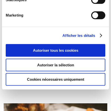
Marketing
Afficher les détails
Autoriser tous les cookies
BREAKFASTS
Autoriser la sélection
An energy boost before a busy day
Cookies nécessaires uniquement